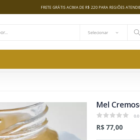
FRETE GRÁTIS ACIMA DE R$ 220 PARA REGIÕES ATENDI
Mel Cremos
0.0
0.0
R$ 77,00